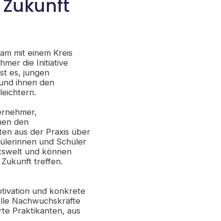
 Zukunft
am mit einem Kreis
er die Initiative
st es, jungen
 und ihnen den
eichtern.
ternehmer,
hen den
ten aus der Praxis über
hülerinnen und Schüler
eitswelt und können
 Zukunft treffen.
tivation und konkrete
lle Nachwuchskräfte
rte Praktikanten, aus