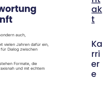
twortung
ak
nft
t
 sondern auch,
Ka
t vielen Jahren dafür ein,
für Dialog zwischen
rri
er
tstehen Formate, die
praxisnah und mit echtem
e