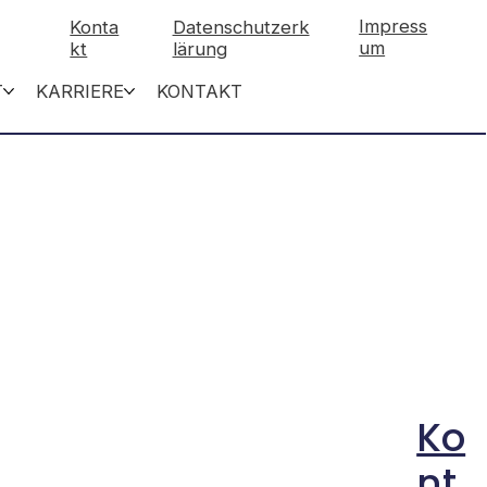
Impress
Konta
Datenschutzerk
um
kt
lärung
T
KARRIERE
KONTAKT
Ko
nt