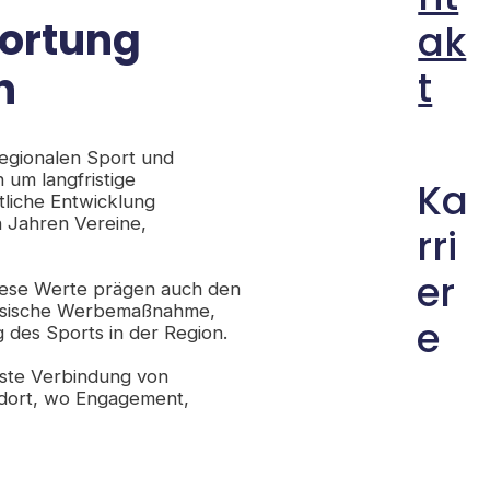
wortung
ak
n
t
egionalen Sport und
n um langfristige
Ka
tliche Entwicklung
n Jahren Vereine,
rri
er
 Diese Werte prägen auch den
lassische Werbemaßnahme,
e
g des Sports in der Region.
sste Verbindung von
 dort, wo Engagement,