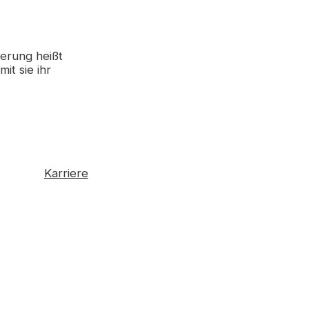
derung heißt
t sie ihr
Karriere
Offene Stellen
Festanstellung
Ausbildung
Praktikum
Zülow Akademie