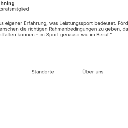
Ehning
tsratsmitglied
us eigener Erfahrung, was Leistungssport bedeutet. För
enschen die richtigen Rahmenbedingungen zu geben, dami
ntfalten können – im Sport genauso wie im Beruf.“
Über uns
Standorte
Familienunternehmen
Neuss
Geschichte
Düsseldorf
k
50 Jahre
Köln
altungen