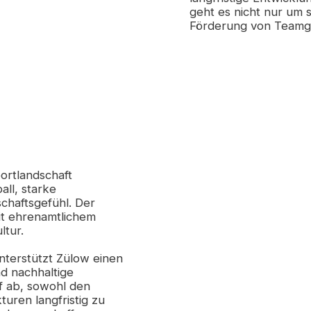
geht es nicht nur um 
Förderung von Teamgei
portlandschaft
all, starke
chaftsgefühl. Der
mit ehrenamtlichem
ltur.
terstützt Zülow einen
nd nachhaltige
uf ab, sowohl den
turen langfristig zu