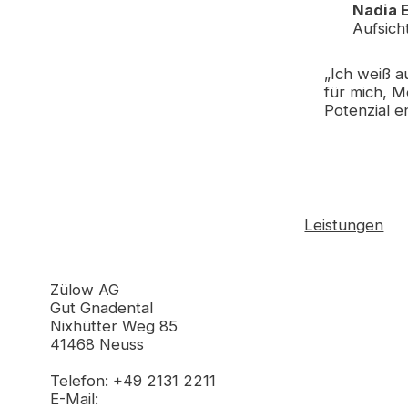
Nadia 
Aufsich
„Ich weiß a
für mich, M
Potenzial e
Leistungen
Elektrotechnik
Kommunikation
Zülow AG
Sicherheitstechni
Gut Gnadental
Kälte+Klima
Nixhütter Weg 85
Seminare+Veranst
41468 Neuss
Telefon: +49 2131 2211
E-Mail: