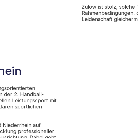
Zülow ist stolz, solche
Rahmenbedingungen, da
Leidenschaft gleicher
hein
ngsorientierten
n der 2. Handball-
llen Leistungssport mit
laren sportlichen
d Niederrhein auf
cklung professioneller
 Ausrichtung. Dabei geht