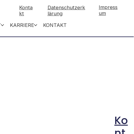
Impress
Konta
Datenschutzerk
um
kt
lärung
T
KARRIERE
KONTAKT
Ko
nt