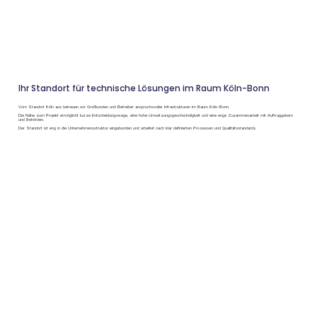
Ihr Standort für technische Lösungen im Raum Köln-Bonn
Vom Standort Köln aus betreuen wir Großkunden und Betreiber anspruchsvoller Infrastrukturen im Raum Köln-Bonn.
Die Nähe zum Projekt ermöglicht kurze Entscheidungswege, eine hohe Umsetzungsgeschwindigkeit und eine enge Zusammenarbeit mit Auftraggebern
und Behörden.
Der Standort ist eng in die Unternehmensstruktur eingebunden und arbeitet nach klar definierten Prozessen und Qualitätsstandards.