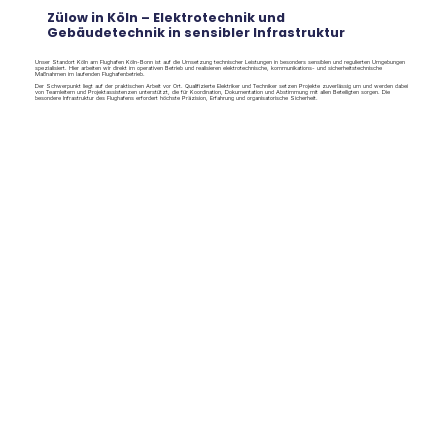
Zülow in Köln – Elektrotechnik und
Gebäudetechnik in sensibler Infrastruktur
Unser Standort Köln am Flughafen Köln-Bonn ist auf die Umsetzung technischer Leistungen in besonders sensiblen und regulierten Umgebungen
spezialisiert. Hier arbeiten wir direkt im operativen Betrieb und realisieren elektrotechnische, kommunikations- und sicherheitstechnische
Maßnahmen im laufenden Flughafenbetrieb.
Der Schwerpunkt liegt auf der praktischen Arbeit vor Ort. Qualifizierte Elektriker und Techniker setzen Projekte zuverlässig um und werden dabei
von Teamleitern und Projektassistenzen unterstützt, die für Koordination, Dokumentation und Abstimmung mit allen Beteiligten sorgen. Die
besondere Infrastruktur des Flughafens erfordert höchste Präzision, Erfahrung und organisatorische Sicherheit.