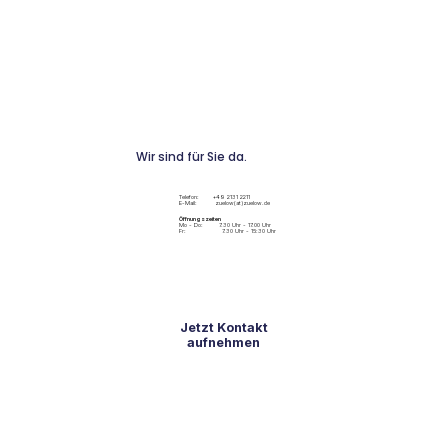
Wir sind für Sie da.
Telefon: +49 2131 2211
E-Mail: zuelow(at)zuelow.de
Öffnungszeiten
Mo - Do: 7.30 Uhr - 17.00 Uhr
Fr: 7.30 Uhr - 15:30 Uhr
Jetzt Kontakt
aufnehmen