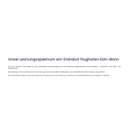
Unser Leistungsspektrum am Standort Flughafen Köln-Bonn
Auch am Standort Köln bieten wir das vollständige Leistungsspektrum in den Bereichen Elektrotechnik, Kommunikation, Sicherheit sowie Kälte- und
Klimatechnik.
Die Leistungen sind speziell auf die Anforderungen infrastruktureller Großprojekte und sicherheitsrelevanter Bereiche abgestimmt.
Wir übernehmen dabei sowohl die technische Umsetzung als auch Wartung, Prüfung und laufende Betreuung der Anlagen im Betrieb.